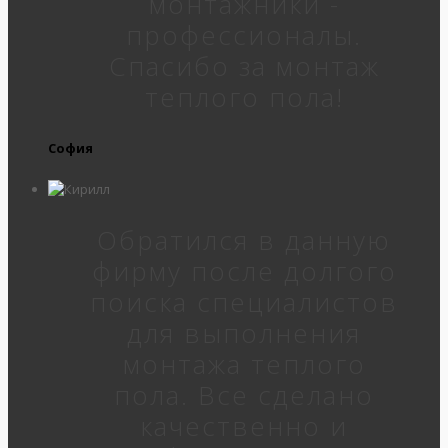
монтажники -
профессионалы.
Спасибо за монтаж
теплого пола!
София
Обратился в данную
фирму после долгого
поиска специалистов
для выполнения
монтажа теплого
пола. Все сделано
качественно и