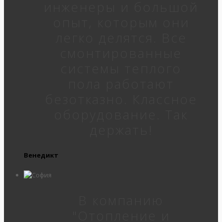
инженеры и большой
опыт, которым они
легко делятся. Все
смонтированные
системы теплого
пола работают
безотказно. Классное
оборудование. Так
держать!
Венедикт
В компанию
"Отопление и