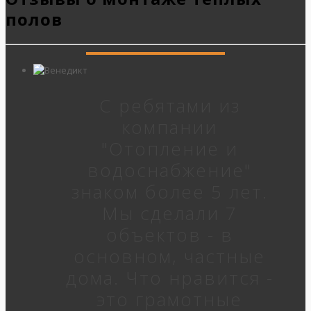
полов
С ребятами из
компании
"Отопление и
водоснабжение"
знаком более 5 лет.
Мы сделали 7
объектов - в
основном, частные
дома. Что нравится -
это грамотные