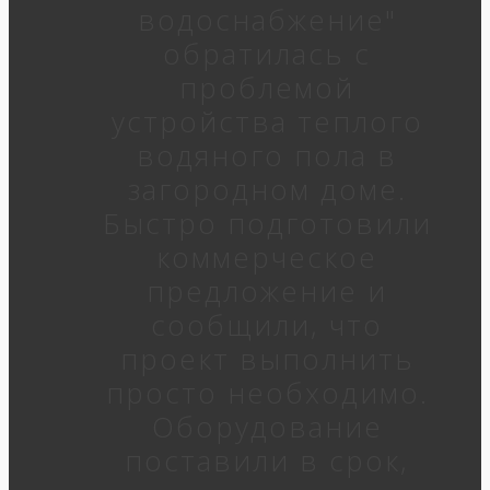
водоснабжение"
обратилась с
проблемой
устройства теплого
водяного пола в
загородном доме.
Быстро подготовили
коммерческое
предложение и
сообщили, что
проект выполнить
просто необходимо.
Оборудование
поставили в срок,