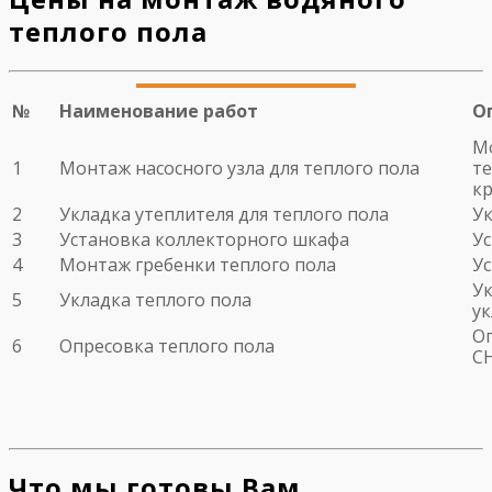
теплого пола
№
Наименование работ
О
Мо
1
Монтаж насосного узла для теплого пола
те
кр
2
Укладка утеплителя для теплого пола
Ук
3
Установка коллекторного шкафа
У
4
Монтаж гребенки теплого пола
У
Ук
5
Укладка теплого пола
у
Оп
6
Опресовка теплого пола
С
Что мы готовы Вам