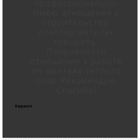
профессионально.
Имею отношение к
строительству,
поэтому могу так
говорить.
Понравилось
отношение к работе
по монтажу теплого
пола. Рекомендую.
Спасибо!
Кирилл