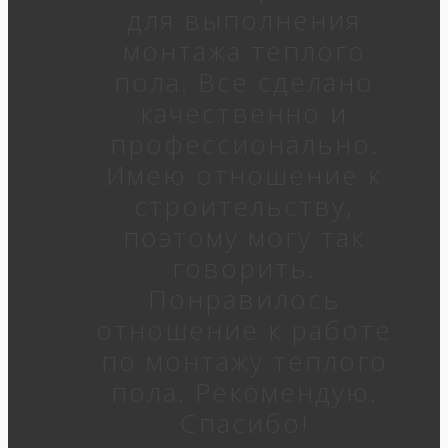
для выполнения
монтажа теплого
пола. Все сделано
качественно и
профессионально.
Имею отношение к
строительству,
поэтому могу так
говорить.
Понравилось
отношение к работе
по монтажу теплого
пола. Рекомендую.
Спасибо!