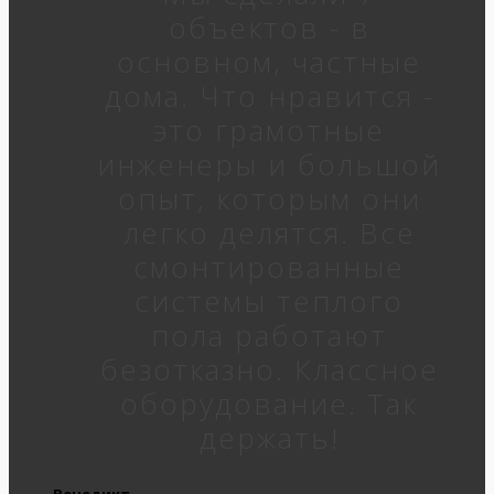
объектов - в
основном, частные
дома. Что нравится -
это грамотные
инженеры и большой
опыт, которым они
легко делятся. Все
смонтированные
системы теплого
пола работают
безотказно. Классное
оборудование. Так
держать!
Венедикт