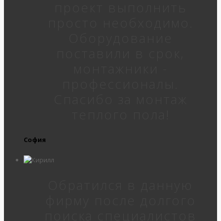
проект выполнить
просто необходимо.
Оборудование
поставили в срок,
монтажники -
профессионалы.
Спасибо за монтаж
теплого пола!
София
Обратился в данную
фирму после долгого
поиска специалистов