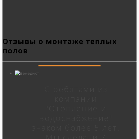
Отзывы о монтаже теплых
полов
С ребятами из
компании
"Отопление и
водоснабжение"
знаком более 5 лет.
Мы сделали 7