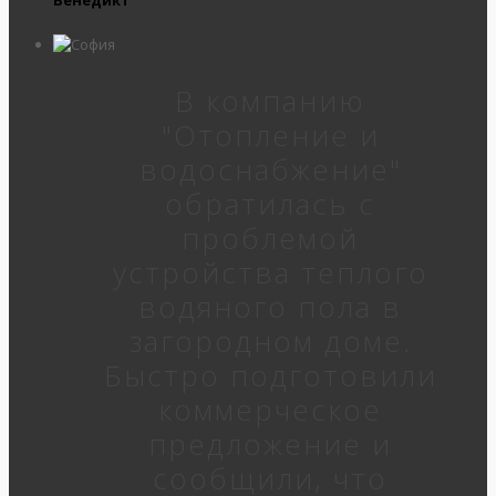
В компанию
"Отопление и
водоснабжение"
обратилась с
проблемой
устройства теплого
водяного пола в
загородном доме.
Быстро подготовили
коммерческое
предложение и
сообщили, что