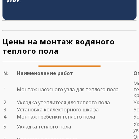
доме.
Цены на монтаж водяного
теплого пола
№
Наименование работ
О
Мо
1
Монтаж насосного узла для теплого пола
те
кр
2
Укладка утеплителя для теплого пола
Ук
3
Установка коллекторного шкафа
У
4
Монтаж гребенки теплого пола
У
Ук
5
Укладка теплого пола
у
Оп